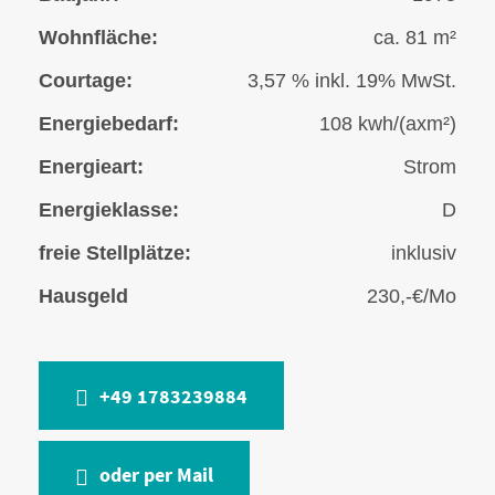
Wohnfläche:
ca. 81 m²
Courtage:
3,57 % inkl. 19% MwSt.
Energiebedarf:
108 kwh/(axm²)
Energieart:
Strom
Energieklasse:
D
freie Stellplätze:
inklusiv
Hausgeld
230,-€/Mo
+49 1783239884
oder per Mail