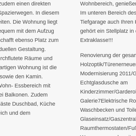
zudem einen direkten
Wohnbereich, genießen
pazierwegen. In diesem
Im unteren Bereich de
iten. Die Wohnung liegt
Tiefgarage auch Ihren
 bequem mit dem Aufzug
gehört ein Stellplatz i
schafft ebenso Platz zum
Extraklasse!!!
uellen Gestaltung.
Renovierung der gesa
durchflutete Räume und
Holzoptik/Türenerneue
gartigen Wohnung ist die
Modernisierung 2011/
e sowie den Kamin.
Echtglasdusche am
 Wohn- Essbereich mit
Kinderzimmer/Gardero
ei Balkonen. Zudem
Galerie7Elektrische R
Gäste Duschbad, Küche
Waschbecken und Toile
eich und dem
Glaseinsatz/Gaszentral
Raumthermostaten/Fu