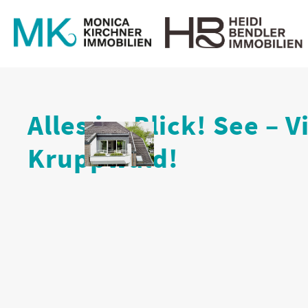
Alles im Blick! See – V
Kruppwald!