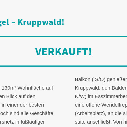
ügel – Kruppwald!
VERKAUFT!
Balkon ( S/O) genieße
r 130m² Wohnfläche auf
Kruppwald, den Baldene
n Blick auf den
N/W) im Esszimmerbere
 in einer der besten
eine offene Wendeltrep
och sind alle Geschäfte
(Arbeitsplatz), an die
rsnetz in fußläufiger
suite anschließt. Von h